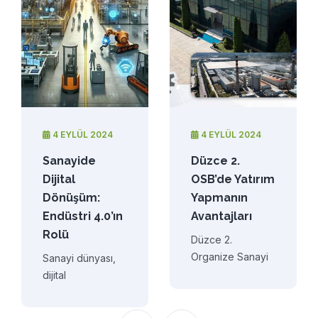
4 EYLÜL 2024
4 EYLÜL 2024
26 
anayide
Düzce 2.
Yeşi
ijital
OSB’de Yatırım
Bült
Dönüşüm:
Yapmanın
2025
ndüstri 4.0’ın
Avantajları
olü
Düzce 2.
Organize Sanayi
anayi dünyası,
Bölgesi (OSB),
jital
Türkiye’nin sanayi
eknolojilerin hızla
ve ekonomik
lerlemesiyle