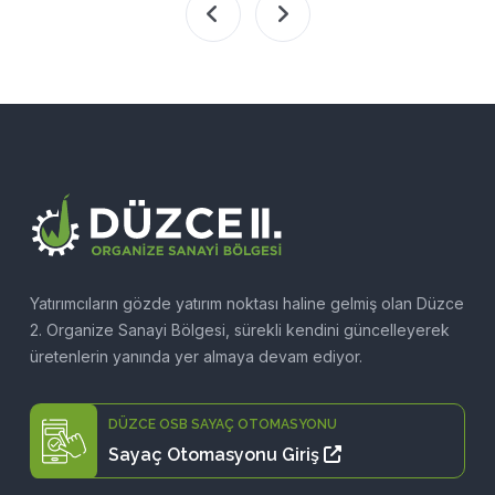
kalkınmasında
öklü bir
önemli bir rol
önüşüm
oynayan stratejik
ürecinden
bir konumda yer
eçiyor. Bu
alıyor. Yatırımcılar
evrim
için sunduğu
iteliğindeki
avantajlar
eğişim, Endüstri
sayesinde, bölge
.0 adıyla anılan
hem yerli hem de
eni bir sanayi
yabancı
ağını başlattı.
yatırımcılar
tarafından tercih
Yatırımcıların gözde yatırım noktası haline gelmiş olan Düzce
ediliyor. Düzce 2.
2. Organize Sanayi Bölgesi, sürekli kendini güncelleyerek
OSB’de yatırım
üretenlerin yanında yer almaya devam ediyor.
yapmanın
sunduğu çeşitli
DÜZCE OSB SAYAÇ OTOMASYONU
avantajlara
Sayaç Otomasyonu Giriş
yakından bakalım.